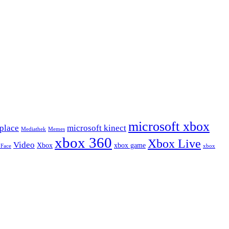
microsoft xbox
place
microsoft kinect
Mediathek
Memes
xbox 360
Xbox Live
Video
Xbox
xbox game
 Face
xbox