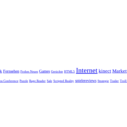
Internet
kinect
Market
ok
Fernsehen
Games
Frohes Neues
Gerüchte
HTML5
spielereviews
ess Conference
Puzzle
Rage Reader
Sale
Scripted Reality
Strategie
Trailer
Troll