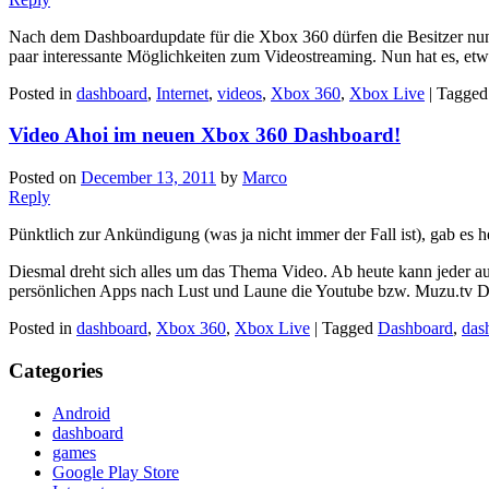
Nach dem Dashboardupdate für die Xbox 360 dürfen die Besitzer nun
paar interessante Möglichkeiten zum Videostreaming. Nun hat es, et
Posted in
dashboard
,
Internet
,
videos
,
Xbox 360
,
Xbox Live
|
Tagged
Video Ahoi im neuen Xbox 360 Dashboard!
Posted on
December 13, 2011
by
Marco
Reply
Pünktlich zur Ankündigung (was ja nicht immer der Fall ist), gab es
Diesmal dreht sich alles um das Thema Video. Ab heute kann jeder au
persönlichen Apps nach Lust und Laune die Youtube bzw. Muzu.tv Da
Posted in
dashboard
,
Xbox 360
,
Xbox Live
|
Tagged
Dashboard
,
das
Categories
Android
dashboard
games
Google Play Store