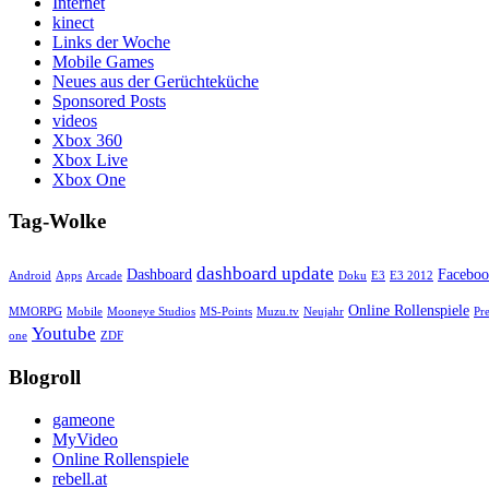
Internet
kinect
Links der Woche
Mobile Games
Neues aus der Gerüchteküche
Sponsored Posts
videos
Xbox 360
Xbox Live
Xbox One
Tag-Wolke
dashboard update
Dashboard
Facebo
Android
Apps
Arcade
Doku
E3
E3 2012
Online Rollenspiele
MMORPG
Mobile
Mooneye Studios
MS-Points
Muzu.tv
Neujahr
Pr
Youtube
one
ZDF
Blogroll
gameone
MyVideo
Online Rollenspiele
rebell.at