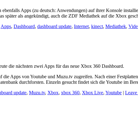
 ebenfalls Apps (zu deutsch: Anwendungen) auf ihrer Konsole instal
was später als angekündigt, auch die ZDF Mediathek auf die Xbox gesch
Apps
,
Dashboard
,
dashboard update
,
Internet
,
kinect
,
Mediathek
,
Vide
 heute die nächsten zwei Apps für das neue Xbox 360 Dashboard.
f die Apps von Youtube und Muzu.tv zugreifen. Nach einer Festplatten
tenbank durchforsten. Einzeln gesucht findet sich die Youtube im Be
hboard update
,
Muzu.tv
,
Xbox
,
xbox 360
,
Xbox Live
,
Youtube
|
Leave 