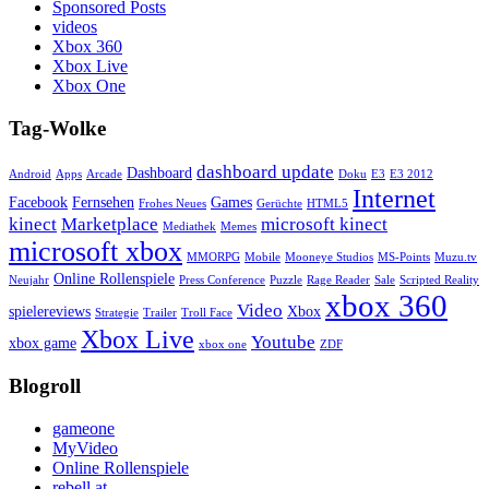
Sponsored Posts
videos
Xbox 360
Xbox Live
Xbox One
Tag-Wolke
dashboard update
Dashboard
Android
Apps
Arcade
Doku
E3
E3 2012
Internet
Facebook
Fernsehen
Games
Frohes Neues
Gerüchte
HTML5
kinect
Marketplace
microsoft kinect
Mediathek
Memes
microsoft xbox
MMORPG
Mobile
Mooneye Studios
MS-Points
Muzu.tv
Online Rollenspiele
Neujahr
Press Conference
Puzzle
Rage Reader
Sale
Scripted Reality
xbox 360
Video
spielereviews
Xbox
Strategie
Trailer
Troll Face
Xbox Live
Youtube
xbox game
xbox one
ZDF
Blogroll
gameone
MyVideo
Online Rollenspiele
rebell.at