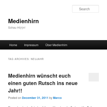
Sear
Medienhirn
Schau Hi(r)n!
Main
Home
Impressum
Über Medienhirn
Skip
Skip
menu
to
to
TAG ARCHIVES:
NEUJAHR
primary
secondary
Medienhirn wünscht euch
content
content
einen guten Rutsch ins neue
Jahr!!
Posted on
December 31, 2011
by
Marco