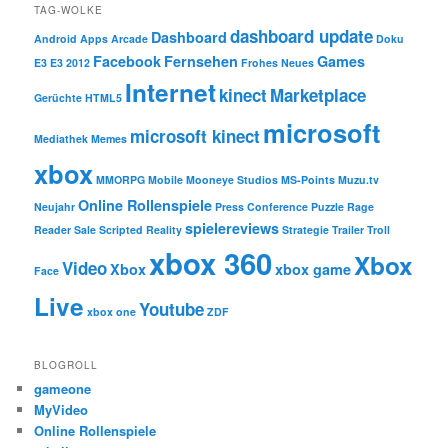
TAG-WOLKE
dashboard update
Dashboard
Android
Apps
Arcade
Doku
Facebook
Fernsehen
Games
E3
E3 2012
Frohes Neues
Internet
kinect
Marketplace
Gerüchte
HTML5
microsoft
microsoft kinect
Mediathek
Memes
xbox
MMORPG
Mobile
Mooneye Studios
MS-Points
Muzu.tv
Online Rollenspiele
Neujahr
Press Conference
Puzzle
Rage
spielereviews
Reader
Sale
Scripted Reality
Strategie
Trailer
Troll
xbox 360
Xbox
Video
Xbox
xbox game
Face
Live
Youtube
xbox one
ZDF
BLOGROLL
gameone
MyVideo
Online Rollenspiele