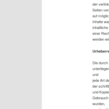
der verlink
Seiten ver
auf mögli
Inhalte wa
inhaltlich
einer Rec
werden wir
Urheberr
Die durch 
unterliege
und
jede Art 
der schrif
und Kopien
Gebrauch g
wurden,