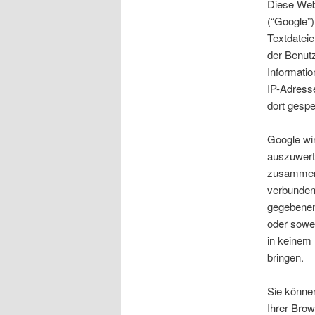
Diese Web
(“Google”)
Textdateie
der Benut
Informatio
IP-Adress
dort gespe
Google wi
auszuwerte
zusammenz
verbundene
gegebenenf
oder sowei
in keinem 
bringen.
Sie könne
Ihrer Brow