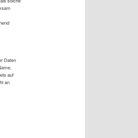
 als solche
rksam
ehend
er Daten
 Name,
ets auf
ht an