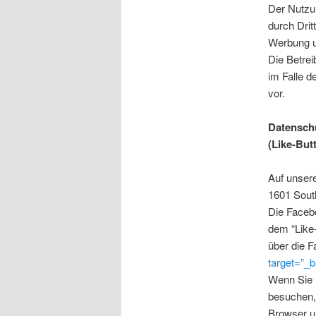
Der Nutzu
durch Drit
Werbung un
Die Betrei
im Falle 
vor.
Datenschu
(Like-But
Auf unser
1601 South
Die Faceb
dem “Like-
über die F
target=”_b
Wenn Sie 
besuchen, 
Browser u