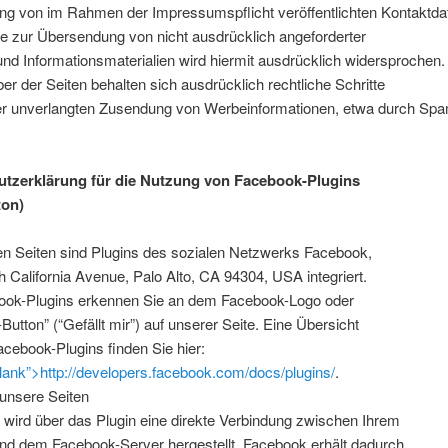
ng von im Rahmen der Impressumspflicht veröffentlichten Kontaktda
te zur Übersendung von nicht ausdrücklich angeforderter
d Informationsmaterialien wird hiermit ausdrücklich widersprochen.
ber der Seiten behalten sich ausdrücklich rechtliche Schritte
der unverlangten Zusendung von Werbeinformationen, etwa durch Spa
tzerklärung für die Nutzung von Facebook-Plugins
ton)
en Seiten sind Plugins des sozialen Netzwerks Facebook,
 California Avenue, Palo Alto, CA 94304, USA integriert.
ook-Plugins erkennen Sie an dem Facebook-Logo oder
Button” (“Gefällt mir”) auf unserer Seite. Eine Übersicht
acebook-Plugins finden Sie hier:
lank”>http://developers.facebook.com/docs/plugins/
.
unsere Seiten
wird über das Plugin eine direkte Verbindung zwischen Ihrem
nd dem Facebook-Server hergestellt. Facebook erhält dadurch