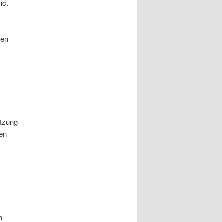
nc.
ten
utzung
nen
n