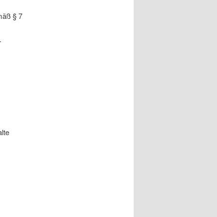
mäß § 7
.
lte