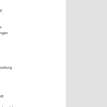
ng
e
ungen
breitung
llt