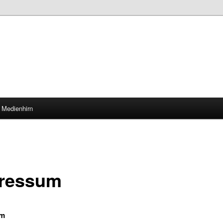
 Medienhirn
ressum
um