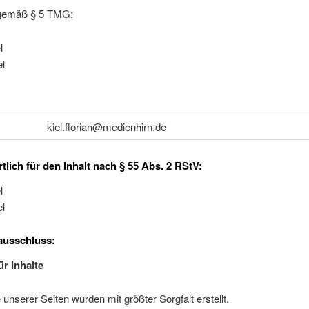
gemäß § 5 TMG:
l
l
kiel.florian@medienhirn.de
tlich für den Inhalt nach § 55 Abs. 2 RStV:
l
l
ausschluss:
ür Inhalte
e unserer Seiten wurden mit größter Sorgfalt erstellt.