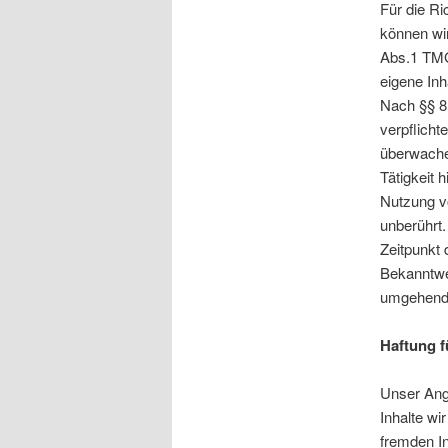
Für die Ric
können wi
Abs.1 TMG
eigene Inh
Nach §§ 8 
verpflicht
überwache
Tätigkeit 
Nutzung v
unberührt.
Zeitpunkt 
Bekanntwe
umgehend 
Haftung f
Unser Ange
Inhalte wi
fremden I