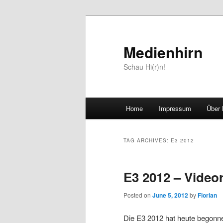
Medienhirn
Schau Hi(r)n!
Main
Home
Impressum
Über 
Skip
Skip
menu
to
to
TAG ARCHIVES:
E3 2012
primary
secondary
E3 2012 – Vide
content
content
Posted on
June 5, 2012
by
Florian
Die E3 2012 hat heute begonne