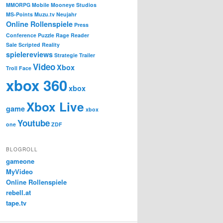
MMORPG
Mobile
Mooneye Studios
MS-Points
Muzu.tv
Neujahr
Online Rollenspiele
Press
Conference
Puzzle
Rage Reader
Sale
Scripted Reality
spielereviews
Strategie
Trailer
Video
Xbox
Troll Face
xbox 360
xbox
Xbox Live
game
xbox
Youtube
one
ZDF
BLOGROLL
gameone
MyVideo
Online Rollenspiele
rebell.at
tape.tv