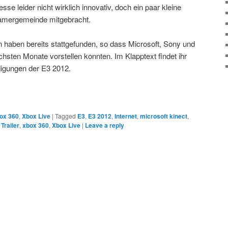
sse leider nicht wirklich innovativ, doch ein paar kleine
Gamergemeinde mitgebracht.
haben bereits stattgefunden, so dass Microsoft, Sony und
chsten Monate vorstellen konnten. Im Klapptext findet ihr
digungen der E3 2012.
ox 360
,
Xbox Live
|
Tagged
E3
,
E3 2012
,
Internet
,
microsoft kinect
,
,
Trailer
,
xbox 360
,
Xbox Live
|
Leave a reply