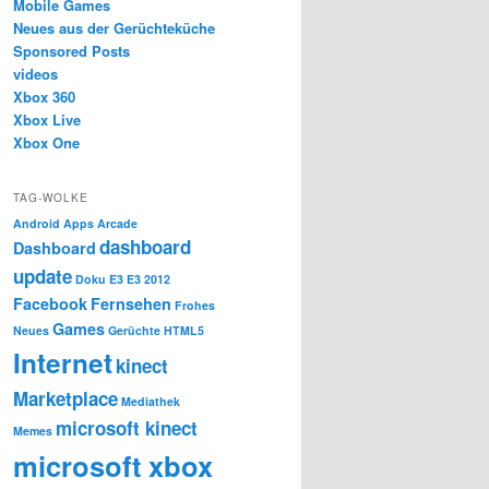
Mobile Games
Neues aus der Gerüchteküche
Sponsored Posts
videos
Xbox 360
Xbox Live
Xbox One
TAG-WOLKE
Android
Apps
Arcade
dashboard
Dashboard
update
Doku
E3
E3 2012
Facebook
Fernsehen
Frohes
Games
Neues
Gerüchte
HTML5
Internet
kinect
Marketplace
Mediathek
microsoft kinect
Memes
microsoft xbox