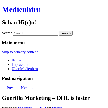
Medienhirn
Schau Hi(r)n!
Search
Main menu
Skip to primary content
Home
Impressum
Über Medienhirn
Post navigation
←
Previous
Next
→
Guerilla Marketing – DHL is faster
Posted on
February 22, 2014
by
Florian