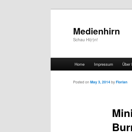
Medienhirn
Schau Hi(r)n!
Main
Home
Impressum
Über 
Skip
menu
to
Posted on
May 3, 2014
by
Florian
primary
Min
content
Bur