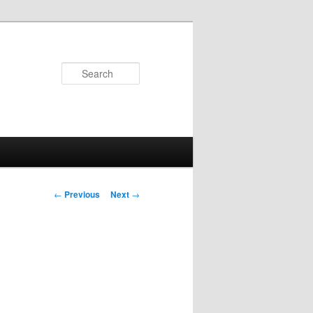
Search
Post
←
Previous
Next
→
navigation