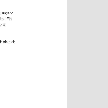
, Hingabe
tet. Ein
ers
h sie sich